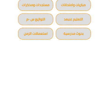
مباريات وامتحانات
مستجدات ومذكرات
التعليم عنبعد
التوازيع س -م
بحوث مدرسية
استعمالات الزمن