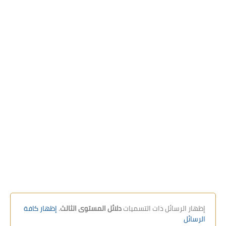
استعمال الزمن
التوازيع السنوية
والمجالية
كراسات الدعم
بحوث
‏إظهار الرسائل ذات التسميات
دلائل المستوى الثالث
.
إظهار كافة
الرسائل