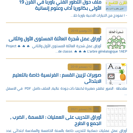
ملف حول التطور الفني بأوربا في القرن 19
الأولى بكالوريا أداب وعلوم إنسانية
- I نمودج من التيارات الادبية باوربا خلا…
23 نوفمبر 2019
أوراق عمل شجرة العائلة المستوى الأول والثاني
أوراق عمل شجرة العائلة المستوى الأول والثاني 🔥 🔥 🔥 Project
de classe. 🔥 🔥 🔥 L'arbre généalogique 1AEP…
12 ديسمبر 2019
صويرات تزيين القسم : الفرنسية خاصة بالتعليم
الابتدائي
ملاحظة : الصور تظهر صغيرة لكنها ذات جودة عالية، الملف كامل PDF في الاسفل
…
26 ديسمبر 2021
أوراق التدريب على العمليات : القسمة ، الضرب ،
الجمع و الطرح
أوراق عمل عمليات حسابية للتدريب خاصة بالسنة الخامسة والسادسة ابتدائي عدد