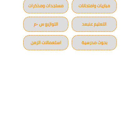
مباريات وامتحانات
مستجدات ومذكرات
التعليم عنبعد
التوازيع س -م
بحوث مدرسية
استعمالات الزمن