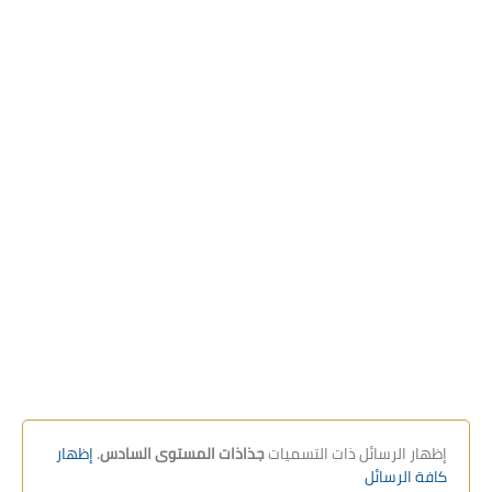
استعمال الزمن
التوازيع السنوية
والمجالية
كراسات الدعم
بحوث
‏إظهار الرسائل ذات التسميات
جذاذات المستوى السادس
.
إظهار
كافة الرسائل