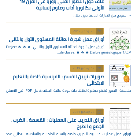
ملف حول التطور الفني بأوربا في القرن 19
الأولى بكالوريا أداب وعلوم إنسانية
- I نمودج من التيارات الادبية باوربا خلا…
23 نوفمبر 2019
أوراق عمل شجرة العائلة المستوى الأول والثاني
أوراق عمل شجرة العائلة المستوى الأول والثاني 🔥 🔥 🔥 Project
de classe. 🔥 🔥 🔥 L'arbre généalogique 1AEP…
12 ديسمبر 2019
صويرات تزيين القسم : الفرنسية خاصة بالتعليم
الابتدائي
ملاحظة : الصور تظهر صغيرة لكنها ذات جودة عالية، الملف كامل PDF في الاسفل
…
26 ديسمبر 2021
أوراق التدريب على العمليات : القسمة ، الضرب ،
الجمع و الطرح
أوراق عمل عمليات حسابية للتدريب خاصة بالسنة الخامسة والسادسة ابتدائي عدد