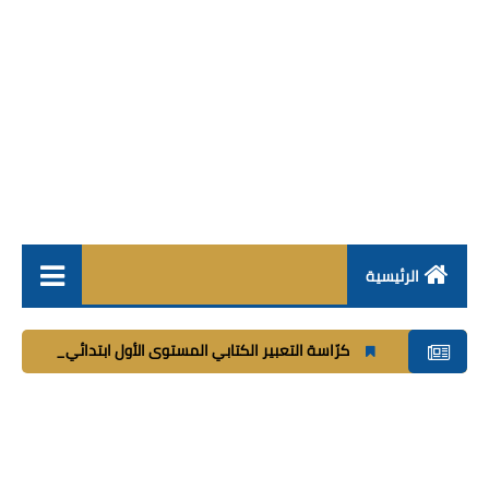
الرئيسية
فروض
كرّاسة التعبير الكتابي المستوى الأول ابتدائي_
شغب أثناء مباراة الأه
جذاذات
مباراة
مستجدات