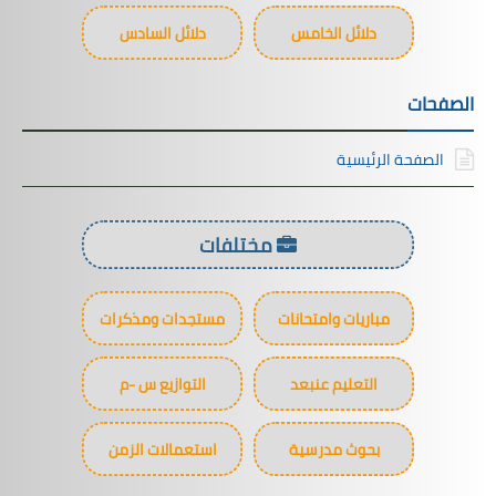
دلائل الخامس
دلائل السادس
الصفحات
الصفحة الرئيسية
مختلفات
مباريات وامتحانات
مستجدات ومذكرات
التعليم عنبعد
التوازيع س -م
بحوث مدرسية
استعمالات الزمن