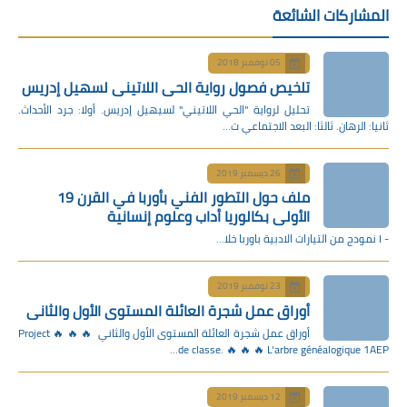
المشاركات الشائعة
05 نوفمبر 2018
تلخيص فصول رواية الحي اللاتيني لسهيل إدريس
تحليل لرواية "الحي اللاتيني" لسيهيل إدريس. أولا: جرد الأحداث.
ثانيا: الرهان. ثالثا: البعد الاجتماعي ت…
26 ديسمبر 2019
ملف حول التطور الفني بأوربا في القرن 19
الأولى بكالوريا أداب وعلوم إنسانية
- I نمودج من التيارات الادبية باوربا خلا…
23 نوفمبر 2019
أوراق عمل شجرة العائلة المستوى الأول والثاني
أوراق عمل شجرة العائلة المستوى الأول والثاني 🔥 🔥 🔥 Project
de classe. 🔥 🔥 🔥 L'arbre généalogique 1AEP…
12 ديسمبر 2019