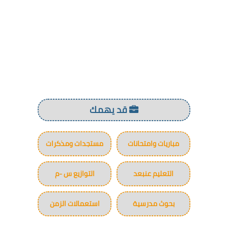
قد يهمك
مباريات وامتحانات
مستجدات ومذكرات
التعليم عنبعد
التوازيع س -م
بحوث مدرسية
استعمالات الزمن