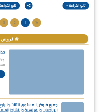
تابع القراءة »
تابع القراءة
3
2
1
11
10
9
فروض جم
19
18
17
27
26
25
جذا
35
34
33
جذاذ
السا
43
42
41
ت
51
50
49
59
58
57
67
66
65
75
74
73
جميع فروض المستوى الثالث والراب
الرياضيات والفرنسية والنشاط العلم
83
82
81