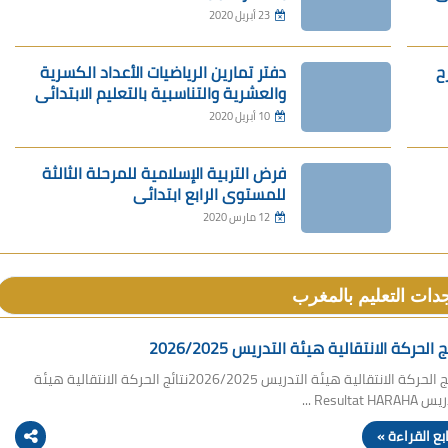
23 أبريل 2020
96
95
94
93
92
104
103
102
101
100
ح
دفتر تمارين الرياضيات الأعداد الكسرية
والعشرية والتناسبية بالتعليم الابتدائي
112
111
110
109
108
10 أبريل 2020
120
119
118
117
116
128
127
126
125
124
فرض التربية الإسلامية للمرحلة الثالثة
للمستوى الرابع ابتدائي
136
135
134
133
132
12 مارس 2020
144
143
142
141
140
152
151
150
149
148
ات التعليم بالمغرب
160
159
158
157
156
168
167
166
165
164
ج الحركة الانتقالية هيئة التدريس 2026/2025
176
175
174
173
172
نتائج الحركة الانتقالية هيئة التدريس 2026/2025نتائج الحركة الانتقالية هيئة
Resultat HAR ...
184
183
182
181
180
ابع القراءة »
192
191
190
189
188