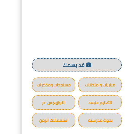
قد يهمك
مباريات وامتحانات
مستجدات ومذكرات
التعليم عنبعد
التوازيع س -م
بحوث مدرسية
استعمالات الزمن