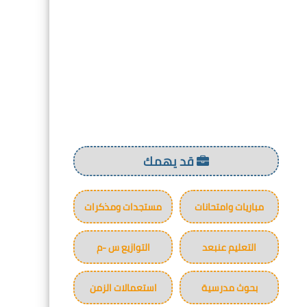
قد يهمك
مباريات وامتحانات
مستجدات ومذكرات
التعليم عنبعد
التوازيع س -م
بحوث مدرسية
استعمالات الزمن