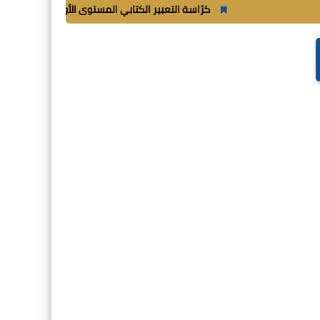
كرّاسة التعبير الكتابي المستوى الأول ابتدائي_
شغب أثن