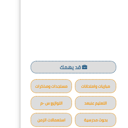
قد يهمك
مباريات وامتحانات
مستجدات ومذكرات
التعليم عنبعد
التوازيع س -م
بحوث مدرسية
استعمالات الزمن