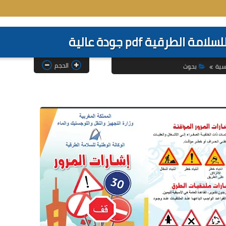
لطرقية pdf جودة عالية
الحجم
سية
بحوث