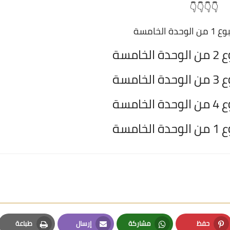
👇👇👇👇
 الخامسة
امسة
امسة
امسة
امسة
حفظ
مشاركة
إرسال
طباعة