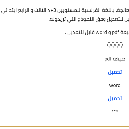
تقرير نتائج الدورة الأولى و بناء خطة الدعم و المعالجة، باللغة الفرنسية للمستويين 3+4 الثالث و الرابع ابتدائي
للتعديل :
👇👇👇👇
صيغة pdf
تحميل
word
تحميل
***