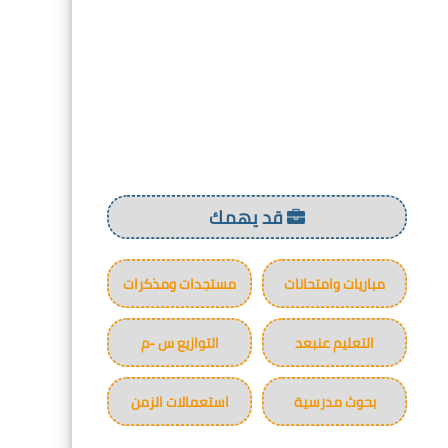
قد يهمك
مباريات وامتحانات
مستجدات ومذكرات
التعليم عنبعد
التوازيع س -م
بحوث مدرسية
استعمالات الزمن