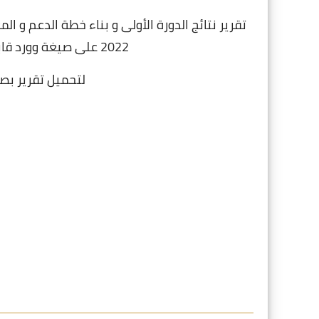
2022 على صيغة وورد قابل للتعديل وفق النموذج التي تريدونه.
لتحميل تقرير بصيغة pdf و word قابل 