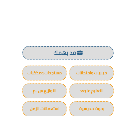
قد يهمك
مباريات وامتحانات
مستجدات ومذكرات
التعليم عنبعد
التوازيع س -م
بحوث مدرسية
استعمالات الزمن