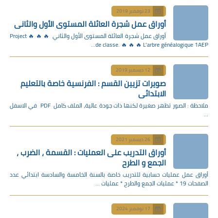
23 نوفمبر 2019
أوراق عمل شجرة العائلة المستوى الأول والثاني
أوراق عمل شجرة العائلة المستوى الأول والثاني 🔥 🔥 🔥 Project
de classe. 🔥 🔥 🔥 L'arbre généalogique 1AEP…
12 ديسمبر 2019
صويرات تزيين القسم : الفرنسية خاصة بالتعليم
الابتدائي
ملاحظة : الصور تظهر صغيرة لكنها ذات جودة عالية، الملف كامل PDF في الاسفل
…
26 ديسمبر 2021
أوراق التدريب على العمليات : القسمة ، الضرب ،
الجمع و الطرح
أوراق عمل عمليات حسابية للتدريب خاصة بالسنة الخامسة والسادسة ابتدائي عدد
الصفحات 19 * عمليات الجمع والطرح * عمليات …
17 نوفمبر 2024