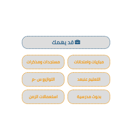
قد يهمك
مباريات وامتحانات
مستجدات ومذكرات
التعليم عنبعد
التوازيع س -م
بحوث مدرسية
استعمالات الزمن