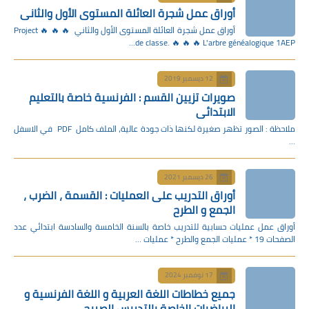
أوراق عمل شجرة العائلة المستوى الأول والثاني
أوراق عمل شجرة العائلة المستوى الأول والثاني 🔥 🔥 🔥 Project
de classe. 🔥 🔥 🔥 L'arbre généalogique 1AEP…
12 ديسمبر 2019
صويرات تزيين القسم : الفرنسية خاصة بالتعليم
الابتدائي
ملاحظة : الصور تظهر صغيرة لكنها ذات جودة عالية، الملف كامل PDF في الاسفل
…
26 ديسمبر 2021
أوراق التدريب على العمليات : القسمة ، الضرب ،
الجمع و الطرح
أوراق عمل عمليات حسابية للتدريب خاصة بالسنة الخامسة والسادسة ابتدائي عدد
الصفحات 19 * عمليات الجمع والطرح * عمليات …
17 نوفمبر 2024
جميع خطاطات اللغة العربية و اللغة الفرنسية و
الرياضيات الخاصة بالتدريس الصريح