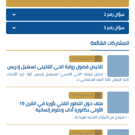
سؤال رقم 2
سؤال رقم 3
المشاركات الشائعة
05 نوفمبر 2018
تلخيص فصول رواية الحي اللاتيني لسهيل إدريس
تحليل لرواية "الحي اللاتيني" لسيهيل إدريس. أولا: جرد الأحداث.
ثانيا: الرهان. ثالثا: البعد الاجتماعي ت…
26 ديسمبر 2019
ملف حول التطور الفني بأوربا في القرن 19
الأولى بكالوريا أداب وعلوم إنسانية
- I نمودج من التيارات الادبية باوربا خلا…
23 نوفمبر 2019