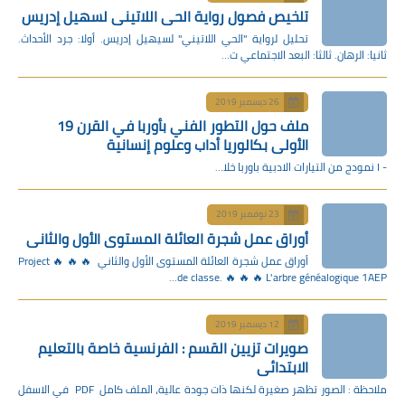
 فصول رواية الحي اللاتيني لسهيل إدريس
رواية "الحي اللاتيني" لسيهيل إدريس. أولا: جرد الأحداث.
 الاجتماعي ت…
يسمبر 2019
ملف حول التطور الفني بأوربا في القرن 19
 بكالوريا أداب وعلوم إنسانية
وفمبر 2019
 عمل شجرة العائلة المستوى الأول والثاني
أوراق عمل شجرة العائلة المستوى الأول والثاني 🔥 🔥 🔥 Project
de classe. 🔥 🔥 🔥 L
يسمبر 2019
 تزيين القسم : الفرنسية خاصة بالتعليم
ائي
ملاحظة : الصور تظهر صغيرة لكنها ذات جودة عالية، الملف كامل PDF في الاسفل