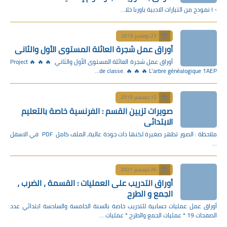
- I نمودج من التيارات الادبية باوربا خلا…
23 نوفمبر 2019
أوراق عمل شجرة العائلة المستوى الأول والثاني
أوراق عمل شجرة العائلة المستوى الأول والثاني 🔥 🔥 🔥 Project
de classe. 🔥 🔥 🔥 L'arbre généalogique 1AEP…
12 ديسمبر 2019
صويرات تزيين القسم : الفرنسية خاصة بالتعليم
الابتدائي
ملاحظة : الصور تظهر صغيرة لكنها ذات جودة عالية، الملف كامل PDF في الاسفل
…
26 ديسمبر 2021
أوراق التدريب على العمليات : القسمة ، الضرب ،
الجمع و الطرح
أوراق عمل عمليات حسابية للتدريب خاصة بالسنة الخامسة والسادسة ابتدائي عدد
الصفحات 19 * عمليات الجمع والطرح * عمليات …