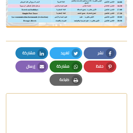
نشر
تغريد
مشاركة
LinkedIn
Twitter
Facebook
حفظ
مشاركة
إرسال
Email
Whatsapp
Pinterest
طباعة
Print