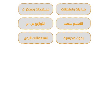
مباريات وامتحانات
مستجدات ومذكرات
التعليم عنبعد
التوازيع س -م
بحوث مدرسية
استعمالات الزمن