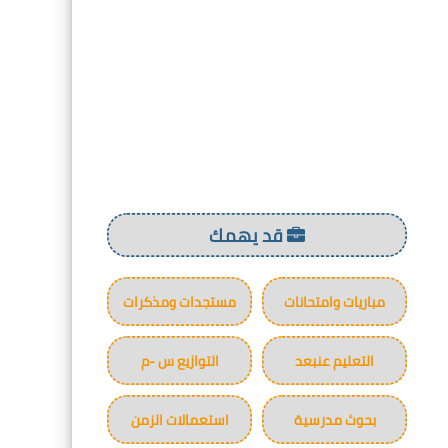
قد يهمك
مباريات وامتحانات
مستجدات ومذكرات
التعليم عنبعد
التوازيع س -م
بحوث مدرسية
استعمالات الزمن