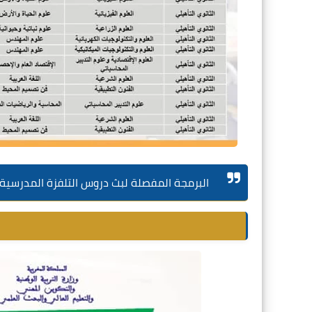
البرمجة المفصلة لبث دروس التلفزة المدرسية عبر القن