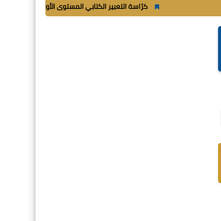
كرّاسة التعبير الكتابي المستوى الأول ابتدائي_
شغب أثناء مباراة 