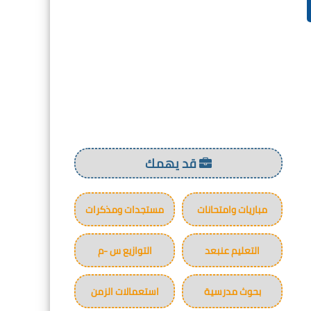
قد يهمك
مباريات وامتحانات
مستجدات ومذكرات
التعليم عنبعد
التوازيع س -م
بحوث مدرسية
استعمالات الزمن