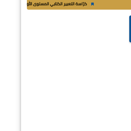
كرّاسة التعبير الكتابي المستوى الأول ابتدائي_
شغب أثناء 