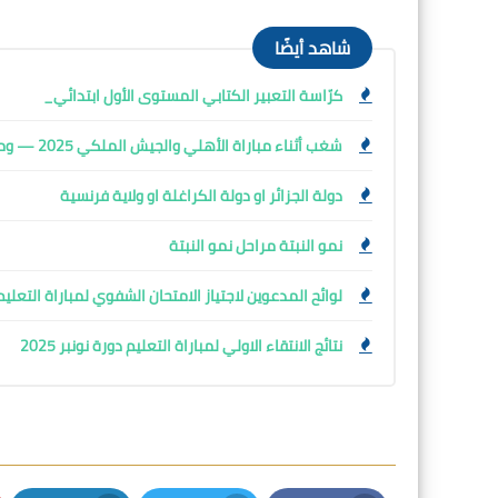
شاهد أيضًا
كرّاسة التعبير الكتابي المستوى الأول ابتدائي_
شغب أثناء مباراة الأهلي والجيش الملكي 2025 — وما تبعها من ردود فعل:
دولة الجزائر او دولة الكراغلة او ولاية فرنسية
نمو النبتة مراحل نمو النبتة
لوائح المدعوين لاجتياز الامتحان الشفوي لمباراة التعليم 2025 لجميع الجهات (متجدد) sultats Concours Taalim
نتائج الانتقاء الاولي لمباراة التعليم دورة نونبر 2025