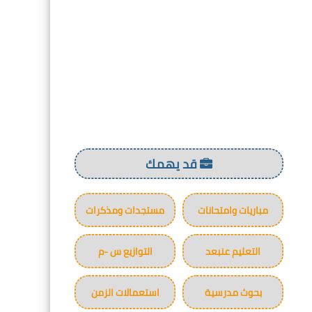
قد يهمك
مباريات وامتحانات
مستجدات ومذكرات
التعليم عنبعد
التوازيع س -م
بحوث مدرسية
استعمالات الزمن