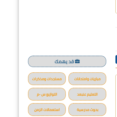
قد يهمك
مباريات وامتحانات
مستجدات ومذكرات
التعليم عنبعد
التوازيع س -م
بحوث مدرسية
استعمالات الزمن