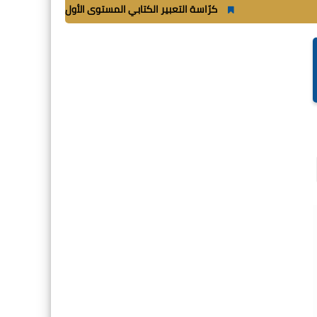
كرّاسة التعبير الكتابي المستوى الأول ابتدائي_
شغب أثناء م